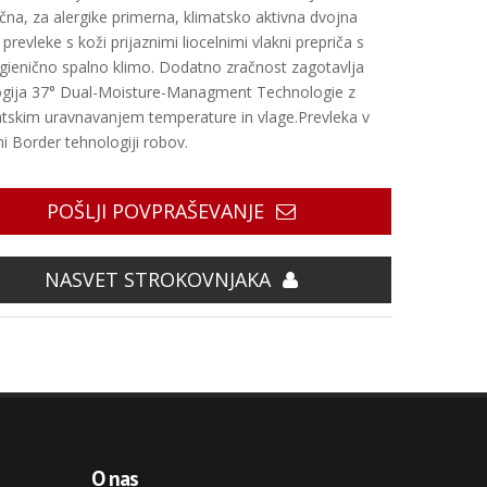
čna, za alergike primerna, klimatsko aktivna dvojna
 prevleke s koži prijaznimi liocelnimi vlakni prepriča s
gienično spalno klimo. Dodatno zračnost zagotavlja
ogija 37° Dual-Moisture-Managment Technologie z
tskim uravnavanjem temperature in vlage.Prevleka v
i Border tehnologiji robov.
POŠLJI POVPRAŠEVANJE
NASVET STROKOVNJAKA
O nas