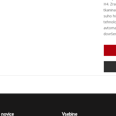
H4. Zra
tkanina
suho hi
tehnol
avtoma
dovršen
e
novice
Vsebine