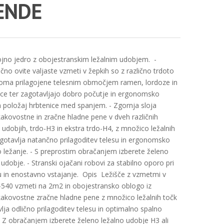
ENDE
ojno jedro z obojestranskim ležalnim udobjem. -
no ovite valjaste vzmeti v žepkih so z različno trdoto
oma prilagojene telesnim območjem ramen, lordoze in
ce ter zagotavljajo dobro počutje in ergonomsko
n položaj hrbtenice med spanjem. - Zgornja sloja
akovostne in zračne hladne pene v dveh različnih
h udobjih, trdo-H3 in ekstra trdo-H4, z množico ležalnih
gotavlja natančno prilagoditev telesu in ergonomsko
o ležanje. - S preprostim obračanjem izberete želeno
 udobje. - Stranski ojačani robovi za stabilno oporo pri
 in enostavno vstajanje. Opis Ležišče z vzmetmi v
-540 vzmeti na 2m2 in obojestransko oblogo iz
akovostne zračne hladne pene z množico ležalnih točk
lja odlično prilagoditev telesu in optimalno spalno
 Z obračanjem izberete želeno ležalno udobje H3 ali