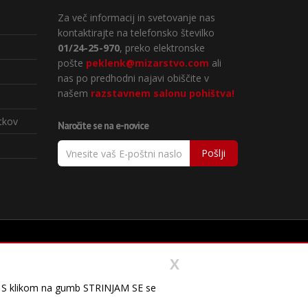
Za več informacij in svetovanje nas
kontaktirajte na telefonsko številko
01/24-25-970
, preko elektronske
pošte
peklenk@mizarstvo.com
ali
nas po predhodni najavi obiščite v
našem
razstavnem salonu pohištva!
tkov
Naročite se na e-novice
Pošlji
X
x
...). S klikom na gumb STRINJAM SE se
raneh. S klikom na gumb STRINJAM SE se bodo piškotki