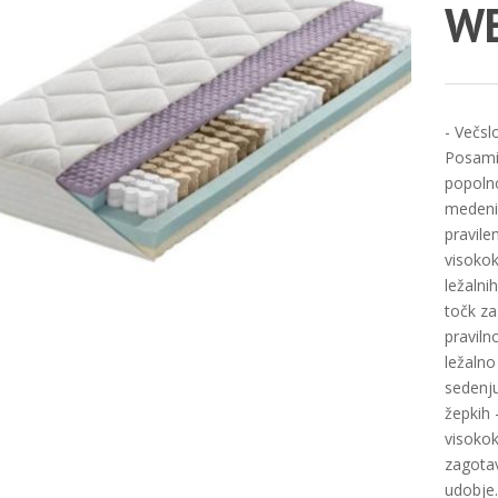
W
- Večsl
Posamič
popoln
medeni
pravile
visokok
ležalni
točk za
praviln
ležalno
sedenju
žepkih 
visokok
zagotav
udobje.