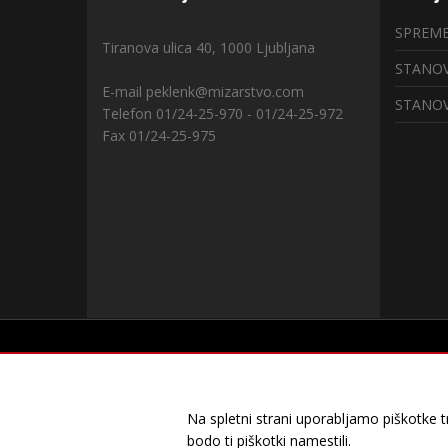
SPREME
Tiranova ulica 40, 1000 Ljubljana
STANOV
E-mail peklenk@mizarstvo.com
STANOV
Telefon 01/24-25-970 - 01/24-25-972
Fax 01/24-25-975
Piškotki in zasebnost
Piškotki in zasebnost
Na spletni strani uporabljamo piškotke tr
Na spletni strani uporabljamo piškotke za spremljanje
bodo ti piškotki namestili.
namestili.