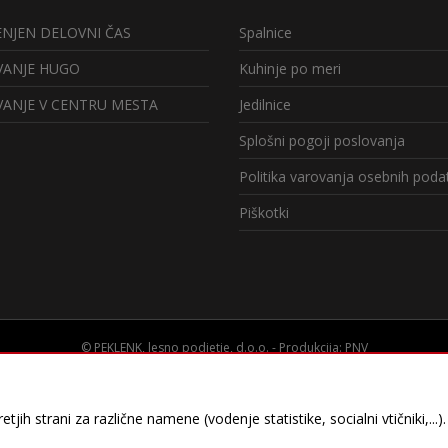
NJEN DELOVNI ČAS
Spalnice
ANJE HUGO
Kuhinje po meri
ANJE V CENTRU MESTA
Jedilnice
Splošni pogoji poslovanja
Politika varovanja osebnih poda
Piškotki
© PEKLENK, lesno podjetje, d.o.o. -
Produkcija: PNV
etjih strani za različne namene (vodenje statistike, socialni vtičniki,
 obiskanosti s ciljem izboljšanja in lažjega brskanja po spletnih st