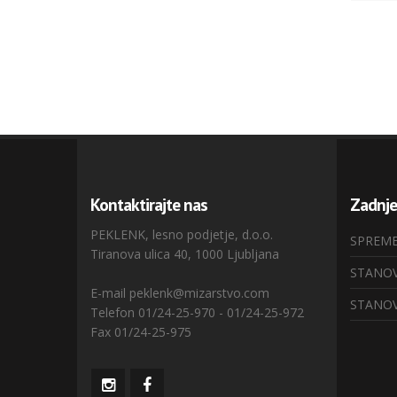
Kontaktirajte nas
Zadnj
PEKLENK, lesno podjetje, d.o.o.
SPREME
Tiranova ulica 40, 1000 Ljubljana
STANOV
E-mail peklenk@mizarstvo.com
STANOV
Telefon 01/24-25-970 - 01/24-25-972
Fax 01/24-25-975