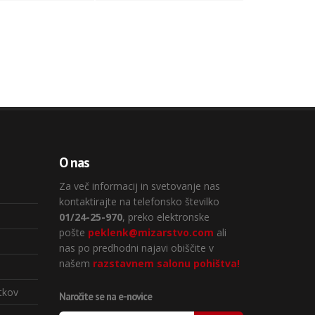
O nas
Za več informacij in svetovanje nas
kontaktirajte na telefonsko številko
01/24-25-970
, preko elektronske
pošte
peklenk@mizarstvo.com
ali
nas po predhodni najavi obiščite v
našem
razstavnem salonu pohištva!
tkov
Naročite se na e-novice