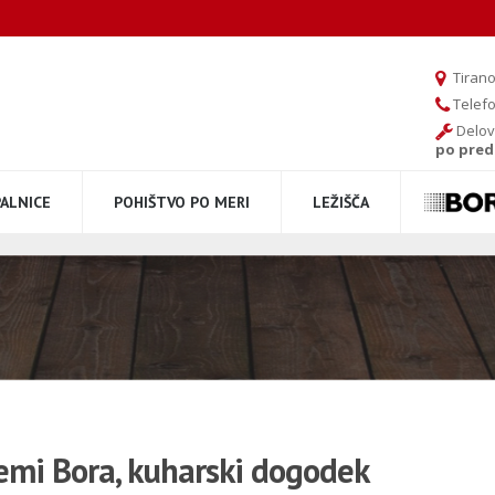
Tirano
Telef
Delov
po pred
PALNICE
POHIŠTVO PO MERI
LEŽIŠČA
emi Bora, kuharski dogodek