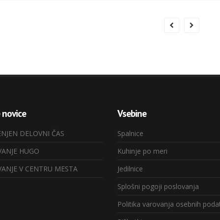
e
novice
Vsebine
NJEN DELOVNI ČAS
Spalnice
ANJE HUGO
Kuhinje po meri
ANJE V CENTRU MESTA
Jedilnice
Splošni pogoji poslovanja
Politika varovanja osebnih poda