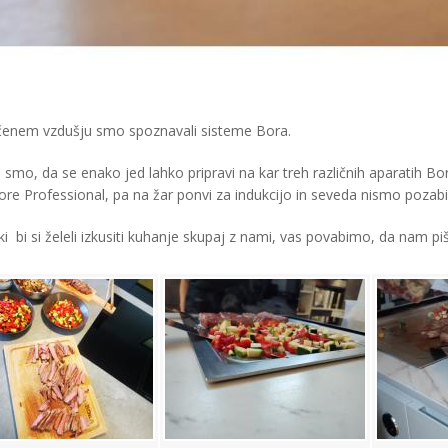
čenem vzdušju smo spoznavali sisteme Bora.
 smo, da se enako jed lahko pripravi na kar treh različnih aparatih Bora
ore Professional, pa na žar ponvi za indukcijo in seveda nismo pozabil
ki bi si želeli izkusiti kuhanje skupaj z nami, vas povabimo, da nam p